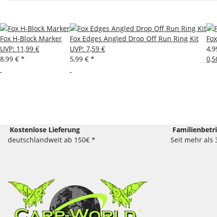
Fox H-Block Marker
Fox Edges Angled Drop Off Run Ring Kit
Fox
UVP
:
11,99 €
UVP
:
7,59 €
4,9
8,99 €
*
5,99 €
*
0,5
Kostenlose Lieferung
Familienbetr
deutschlandweit ab 150€ *
Seit mehr als 