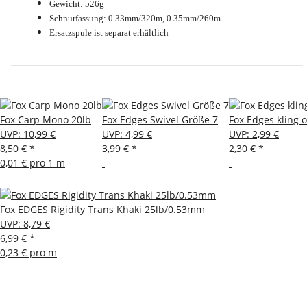
Gewicht: 526g
Schnurfassung: 0.33mm/320m, 0.35mm/260m
Ersatzspule ist separat erhältlich
Fox Carp Mono 20lb
Fox Edges Swivel Größe 7
Fox Edges kling o
UVP
:
10,99 €
UVP
:
4,99 €
UVP
:
2,99 €
8,50 €
*
3,99 €
*
2,30 €
*
0,01 € pro 1 m
Fox EDGES Rigidity Trans Khaki 25lb/0.53mm
UVP
:
8,79 €
6,99 €
*
0,23 € pro m