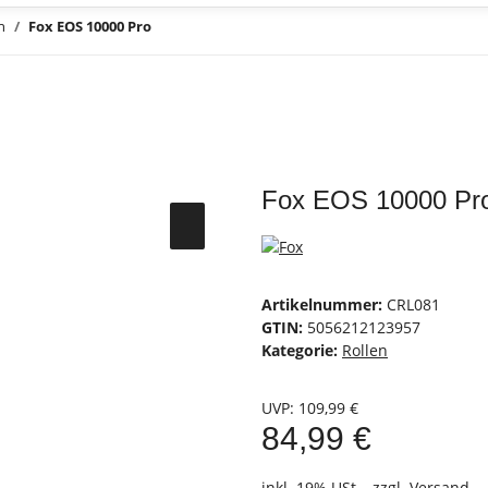
n
Fox EOS 10000 Pro
Fox EOS 10000 Pr
Artikelnummer:
CRL081
GTIN:
5056212123957
Kategorie:
Rollen
UVP
:
109,99 €
84,99 €
inkl. 19% USt. , zzgl.
Versand