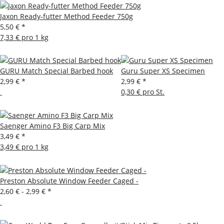
Jaxon Ready-futter Method Feeder 750g
5,50 €
*
7,33 € pro 1 kg
GURU Match Special Barbed hook
Guru Super XS Specimen
2,99 €
*
2,99 €
*
0,30 € pro St.
Saenger Amino F3 Big Carp Mix
3,49 €
*
3,49 € pro 1 kg
Preston Absolute Window Feeder Caged -
2,60 € -
2,99 €
*