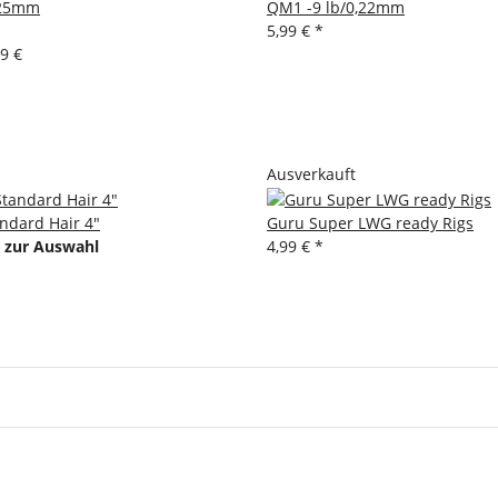
,25mm
QM1 -9 lb/0,22mm
5,99 €
*
99 €
Ausverkauft
ndard Hair 4"
Guru Super LWG ready Rigs
n zur Auswahl
4,99 €
*