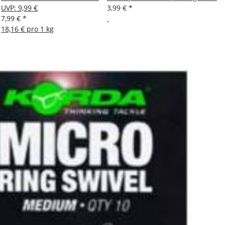
UVP
:
9,99 €
3,99 €
*
7,99 €
*
18,16 € pro 1 kg