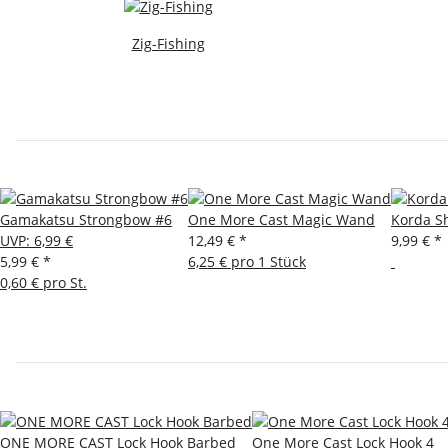
Zig-Fishing
Gamakatsu Strongbow #6
One More Cast Magic Wand
Korda S
UVP
:
6,99 €
12,49 €
*
9,99 €
*
5,99 €
*
6,25 € pro 1 Stück
0,60 € pro St.
ONE MORE CAST Lock Hook Barbed
One More Cast Lock Hook 4