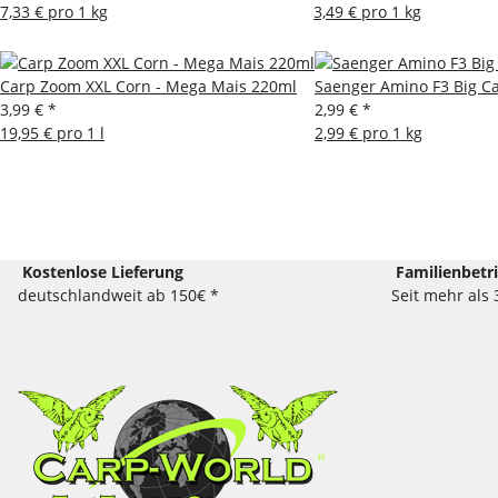
7,33 € pro 1 kg
3,49 € pro 1 kg
Carp Zoom XXL Corn - Mega Mais 220ml
Saenger Amino F3 Big C
3,99 €
*
2,99 €
*
19,95 € pro 1 l
2,99 € pro 1 kg
Kostenlose Lieferung
Familienbetr
deutschlandweit ab 150€ *
Seit mehr als 