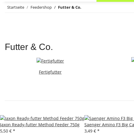
Startseite
Feedershop
Futter & Co.
Futter & Co.
Fertigfutter
Jaxon Ready-futter Method Feeder 750g
Saenger Amino F3 Big C
5,50 €
*
3,49 €
*