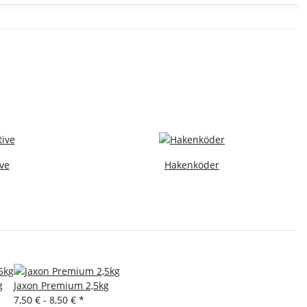
ve
Hakenköder
g
Jaxon Premium 2,5kg
7,50 € -
8,50 €
*