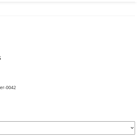
s
ker-0042