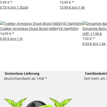
5,99 €
*
15,99 €
*
0,75 € pro 1 Stück
15,99 € pro 1 kg
Trakker Armotexx Shock Braid (40lb)(18.1kg)(50m)
Dynamite Baits
14,99 €
*
UVP
:
11,90 €
0,30 € pro 1 m
7,50 €
*
8,33 € pro 1 kg
Kostenlose Lieferung
Familienbetr
deutschlandweit ab 150€ *
Seit mehr als 