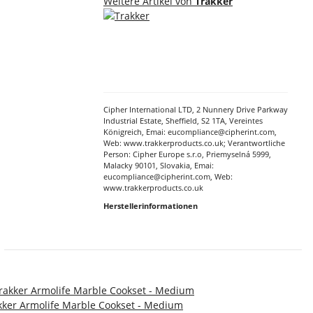
Weitere Artikel von
Trakker
Cipher International LTD, 2 Nunnery Drive Parkway
Industrial Estate, Sheffield, S2 1TA, Vereintes
Königreich, Emai: eucompliance@cipherint.com,
Web: www.trakkerproducts.co.uk; Verantwortliche
Person: Cipher Europe s.r.o, Priemyselná 5999,
Malacky 90101, Slovakia, Emai:
eucompliance@cipherint.com, Web:
www.trakkerproducts.co.uk
Herstellerinformationen
kker Armolife Marble Cookset - Medium