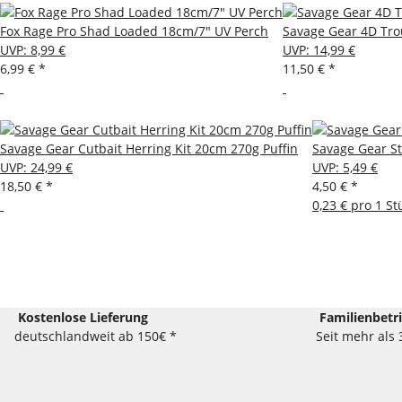
Fox Rage Pro Shad Loaded 18cm/7" UV Perch
Savage Gear 4D Tro
UVP
:
8,99 €
UVP
:
14,99 €
6,99 €
*
11,50 €
*
Savage Gear Cutbait Herring Kit 20cm 270g Puffin
Savage Gear St
UVP
:
24,99 €
UVP
:
5,49 €
18,50 €
*
4,50 €
*
0,23 € pro 1 St
Kostenlose Lieferung
Familienbetr
deutschlandweit ab 150€ *
Seit mehr als 