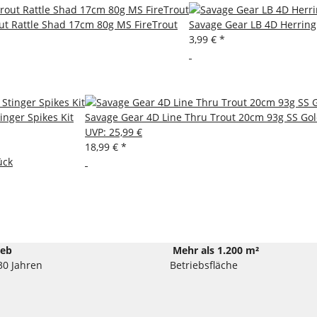
ut Rattle Shad 17cm 80g MS FireTrout
Savage Gear LB 4D Herring
3,99 €
*
inger Spikes Kit
Savage Gear 4D Line Thru Trout 20cm 93g SS Go
UVP
:
25,99 €
18,99 €
*
ück
ieb
Mehr als 1.200 m²
30 Jahren
Betriebsfläche