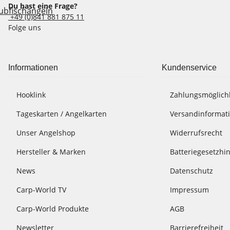
Du hast eine Frage?
+49 (0)841 881 875 11
Folge uns
Informationen
Kundenservice
Hooklink
Zahlungsmöglich
Tageskarten / Angelkarten
Versandinformat
Unser Angelshop
Widerrufsrecht
Hersteller & Marken
Batteriegesetzhi
News
Datenschutz
Carp-World TV
Impressum
Carp-World Produkte
AGB
Newsletter
Barrierefreiheit