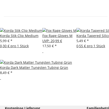
Korda Stik Clip Medium
Fox Rage Gloves M
Korda Tapered Sili
5,99 €
*
UVP
:
20,99 €
5,49 €
*
0,30 € pro 1 Stück
17,50 €
*
0,55 € pro 1 Stück
Korda Dark Matter Tungsten Tubing Grün
8,49 €
*
Kostenlose Lieferung
Familienbetr