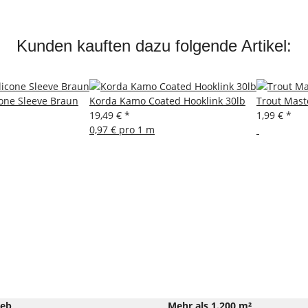
Kunden kauften dazu folgende Artikel:
cone Sleeve Braun
Korda Kamo Coated Hooklink 30lb
Trout Mas
19,49 €
*
1,99 €
*
0,97 € pro 1 m
ieb
Mehr als 1.200 m²