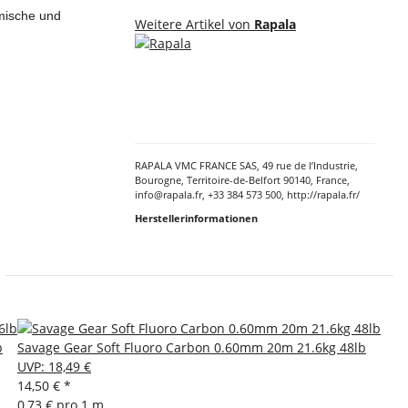
omische und
Weitere Artikel von
Rapala
RAPALA VMC FRANCE SAS, 49 rue de l’Industrie,
Bourogne, Territoire-de-Belfort 90140, France,
info@rapala.fr, +33 384 573 500, http://rapala.fr/
Herstellerinformationen
b
Savage Gear Soft Fluoro Carbon 0.60mm 20m 21.6kg 48lb
UVP
:
18,49 €
14,50 €
*
0,73 € pro 1 m