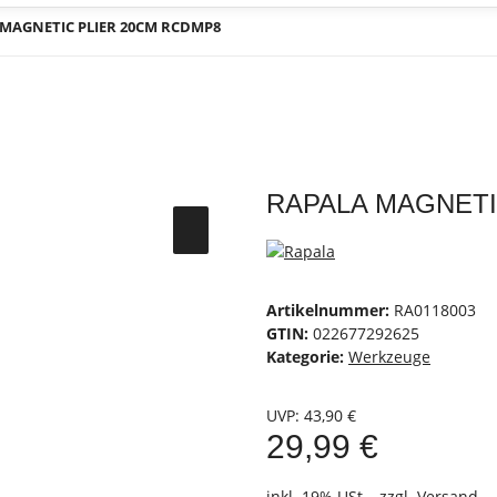
MAGNETIC PLIER 20CM RCDMP8
RAPALA MAGNETI
Artikelnummer:
RA0118003
GTIN:
022677292625
Kategorie:
Werkzeuge
UVP
:
43,90 €
29,99 €
inkl. 19% USt. , zzgl.
Versand