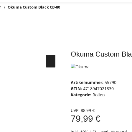
n
Okuma Custom Black CB-80
Okuma Custom Bla
Artikelnummer:
55790
GTIN:
4718947021830
Kategorie:
Rollen
UVP
:
88,99 €
79,99 €
inkl. 19% USt. , zzgl.
Versand