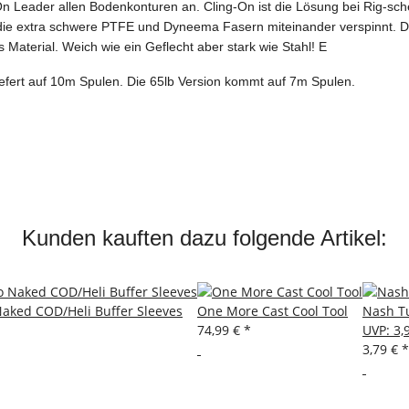
On Leader allen Bodenkonturen an. Cling-On ist die Lösung bei Rig-sc
 die extra schwere PTFE und Dyneema Fasern miteinander verspinnt. 
s Material. Weich wie ein Geflecht aber stark wie Stahl! E
eliefert auf 10m Spulen. Die 65lb Version kommt auf 7m Spulen.
.
Kunden kauften dazu folgende Artikel:
aked COD/Heli Buffer Sleeves
One More Cast Cool Tool
Nash Tu
74,99 €
*
UVP
:
3,
3,79 €
*