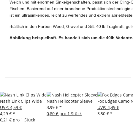
Weich und mit enormen Sinkeigenschaften, passt sich der Cling-
Fischen. Basierend auf einer brandneue Produktionstechnologie
ist ein ultrasinkendes, leicht zu werfendes und extrem abriebfeste
rhältlich in den Farben Weed, Gravel und Silt. 40 lb Tragkraft, g
Abbildung beispielhaft. Es handelt sich um die 40lb Variante
Nash Link Clips Wide
Nash Helicopter Sleeve
Fox Edges Camo N
UVP
:
4,59 €
3,99 €
*
UVP
:
4,49 €
4,29 €
*
0,80 € pro 1 Stück
3,50 €
*
0,21 € pro 1 Stück