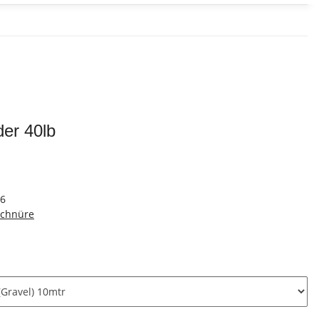
er 40lb
76
schnüre