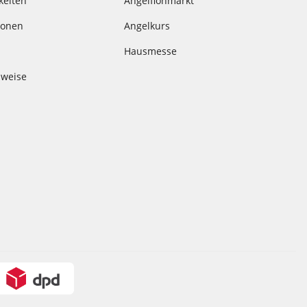
keiten
Angelflohmarkt
ionen
Angelkurs
Hausmesse
nweise