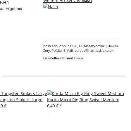
Weitere Artikel von
Nash
heuen
Das Ergebnis
Nash Tackle Sp. Z.O.O., Ul. Magazynowa 9, 44-244
Zory, Polska, E-Mail: europe@nashtackle.co.uk
Herstellerinformationen
ngsten Sinkers Large
Korda Micro Rig Ring Swivel Medium
99 €
6,49 €
*