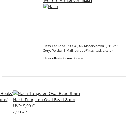
Weitere Artikel von
Nash
Nash Tackle Sp. Z.O.O., Ul. Magazynowa 9, 44-244
Zory, Polska, E-Mail: europe@nashtackle.co.uk
Herstellerinformationen
ooks)
Nash Tungsten Oval Bead 8mm
UVP
:
5,99 €
4,99 €
*