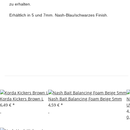
zu erhalten.
Erhältlich in 5 und 7mm. Nash-Blau/schwarzes Finish.
Korda Kickers Brown L
Nash Bait Balancing Foam Beige 5mm
N
6,49 €
*
4,59 €
*
U
4
0