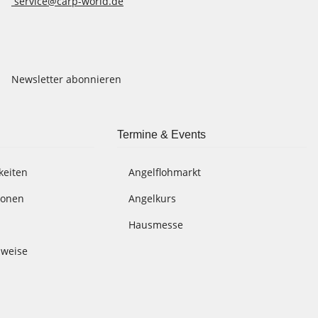
service@carp-world.de
Newsletter abonnieren
Termine & Events
keiten
Angelflohmarkt
ionen
Angelkurs
Hausmesse
nweise