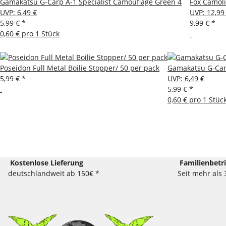
Gamakatsu G-Carp A-1 Specialist Camouflage Green 4
Fox Camoli
UVP
:
6,49 €
UVP
:
12,99
5,99 €
*
9,99 €
*
0,60 € pro 1 Stück
Poseidon Full Metal Boilie Stopper/ 50 per pack
Gamakatsu G-Car
5,99 €
*
UVP
:
6,49 €
5,99 €
*
0,60 € pro 1 Stüc
Kostenlose Lieferung
Familienbetr
deutschlandweit ab 150€ *
Seit mehr als 