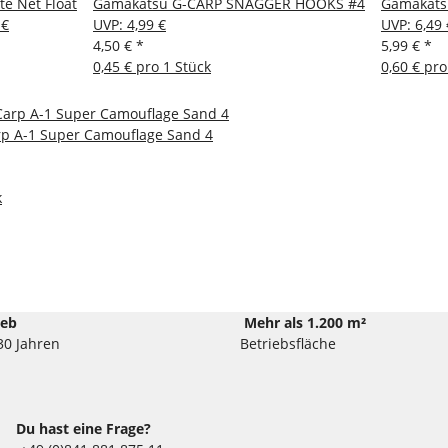
te Net Float
Gamakatsu G-CARP SNAGGER HOOKS #4
Gamakatsu
 €
UVP
:
4,99 €
UVP
:
6,49 
4,50 €
*
5,99 €
*
0,45 € pro 1 Stück
0,60 € pro
p A-1 Super Camouflage Sand 4
k
ieb
Mehr als 1.200 m²
30 Jahren
Betriebsfläche
Du hast eine Frage?