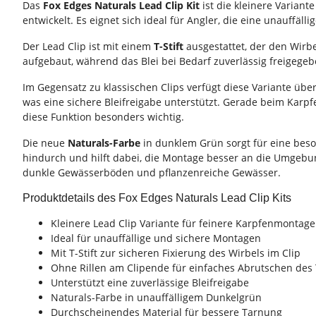
Das
Fox Edges Naturals Lead Clip Kit
ist die kleinere Varian
entwickelt. Es eignet sich ideal für Angler, die eine unauffäl
Der Lead Clip ist mit einem
T-Stift
ausgestattet, der den Wirbel
aufgebaut, während das Blei bei Bedarf zuverlässig freigege
Im Gegensatz zu klassischen Clips verfügt diese Variante übe
was eine sichere Bleifreigabe unterstützt. Gerade beim Karp
diese Funktion besonders wichtig.
Die neue
Naturals-Farbe
in dunklem Grün sorgt für eine beso
hindurch und hilft dabei, die Montage besser an die Umgebun
dunkle Gewässerböden und pflanzenreiche Gewässer.
Produktdetails des Fox Edges Naturals Lead Clip Kits
Kleinere Lead Clip Variante für feinere Karpfenmontag
Ideal für unauffällige und sichere Montagen
Mit T-Stift zur sicheren Fixierung des Wirbels im Clip
Ohne Rillen am Clipende für einfaches Abrutschen des 
Unterstützt eine zuverlässige Bleifreigabe
Naturals-Farbe in unauffälligem Dunkelgrün
Durchscheinendes Material für bessere Tarnung