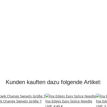
Kunden kauften dazu folgende Artikel:
ik Change Swivels Größe 7
Fox Edges Easy Splice Needle
Fox Ed
UVP
:
4,49 €
UVP
:
3