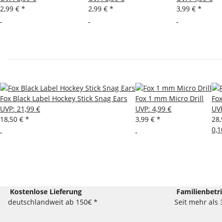
2,99 €
*
2,99 €
*
3,99 €
*
Fox Black Label Hockey Stick Snag Ears
Fox 1 mm Micro Drill
Fo
UVP
:
21,99 €
UVP
:
4,99 €
UV
18,50 €
*
3,99 €
*
28
0,1
Kostenlose Lieferung
Familienbetr
deutschlandweit ab 150€ *
Seit mehr als 