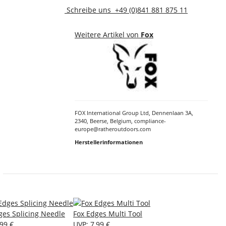
Schreibe uns
+49 (0)841 881 875 11
Weitere Artikel von
Fox
FOX International Group Ltd, Dennenlaan 3A,
2340, Beerse, Belgium, compliance-
europe@ratheroutdoors.com
Herstellerinformationen
ges Splicing Needle
Fox Edges Multi Tool
,99 €
UVP
:
7,99 €