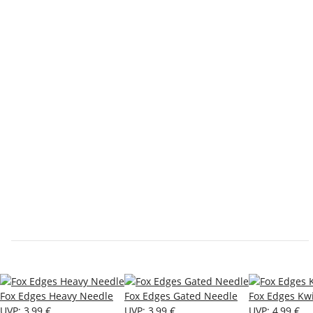
Fox Edges Heavy Needle
Fox Edges Gated Needle
Fox Edges Kw
UVP
:
3,99 €
UVP
:
3,99 €
UVP
:
4,99 €