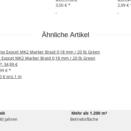
3,50 €
*
2,99 €
Ähnliche Artikel
x Exocet MK2 Marker Braid 0,18 mm / 20 lb Green
P
:
34,99 €
,99 €
*
0 € pro 1 m
ieb
Mehr als 1.200 m²
30 Jahren
Betriebsfläche