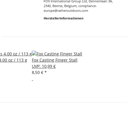
FOX International Group Ltd, Dennenlaan 3A,
2340, Beerse, Belgium, compliance-
europe@ratheroutdoors.com
Herstellerinformationen
.00 oz / 113 g
Fox Casting Finger Stall
UVP
:
10,99 €
8,50 €
*