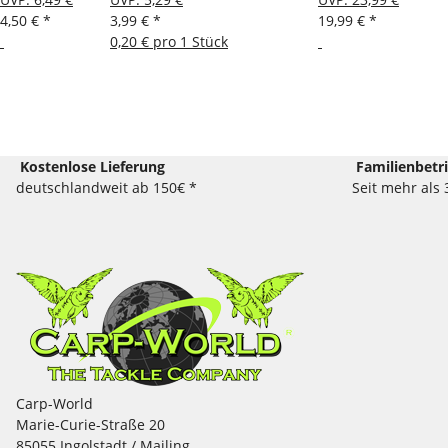
4,50 €
*
3,99 €
*
19,99 €
*
0,20 € pro 1 Stück
Kostenlose Lieferung
Familienbetr
deutschlandweit ab 150€ *
Seit mehr als 
Carp-World
Marie-Curie-Straße 20
85055 Ingolstadt / Mailing