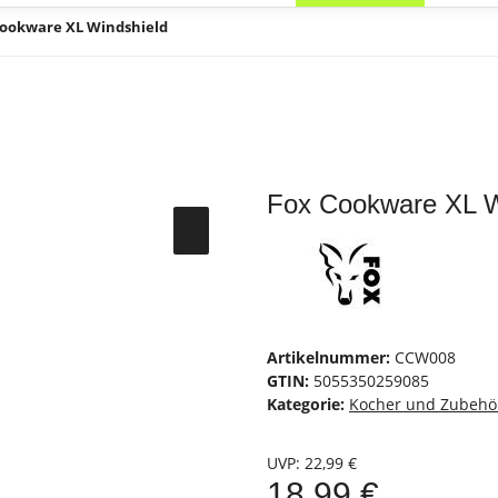
Cookware XL Windshield
Fox Cookware XL W
Artikelnummer:
CCW008
GTIN:
5055350259085
Kategorie:
Kocher und Zubehö
UVP
:
22,99 €
18,99 €