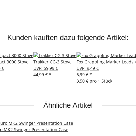
Kunden kauften dazu folgende Artikel:
ct 3000 Stove
Trakker CG-3 Stove
Fox Grappling Marker Leads 4
9 €
UVP
:
59,99 €
UVP
:
9,49 €
44,99 €
*
6,99 €
*
3,50 € pro 1 Stück
Ähnliche Artikel
ro MK2 Swinger Presentation Case