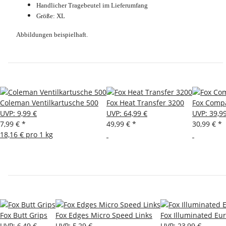
Handlicher Tragebeutel im Lieferumfang
Größe: XL
Abbildungen beispielhaft.
Coleman Ventilkartusche 500
Fox Heat Transfer 3200
Fox Compa
UVP
:
9,99 €
UVP
:
64,99 €
UVP
:
39,9
7,99 €
*
49,99 €
*
30,99 €
*
18,16 € pro 1 kg
Fox Butt Grips
Fox Edges Micro Speed Links
Fox Illuminated Eu
UVP
:
6,49 €
UVP
:
5,29 €
UVP
:
23,99 €