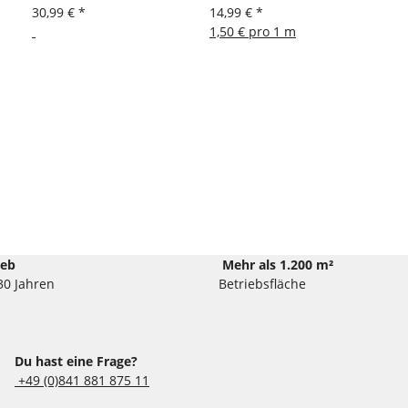
30,99 €
*
14,99 €
*
1,50 € pro 1 m
ieb
Mehr als 1.200 m²
30 Jahren
Betriebsfläche
Du hast eine Frage?
+49 (0)841 881 875 11