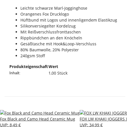
Leichte schwarze Marl-Jogginghose
Orangenes Fox Drucklogo
Hüftbund mit Logos und innenligendem Elastikzug
Silikonversiegelter Kordelzug
Mit Reißverschlussfronttaschen
Rippbündchen an den Knöcheln
Gesäßtasche mit Hook&Loop-Verschluss
80% Baumwolle, 20% Polyester
240gsm Stoff
Produkteigenschaft
Wert
1,00 Stück
Inhalt:
Fox Black and Camo Head Ceramic Mug
FOX LW KHAKI JOGGERS 
UVP
:
8,49 €
UVP
:
34,99 €