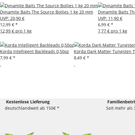
Dynamite Baits The Source Boilies 1 kg 20 mm
Dynamite Baits Th
UVP
:
20,90 €
UVP
:
11,90 €
12,99 €
*
6,99 €
*
12,99 € pro 1 kg
7,77 € pro 1 kg
Korda Intelligent Backleads 0,50oz
Korda Dark Matter Tungsten 
7,99 €
*
8,49 €
*
Kostenlose Lieferung
Familienbetr
deutschlandweit ab 150€ *
Seit mehr als 