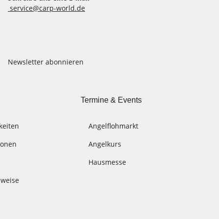
service@carp-world.de
Newsletter abonnieren
Termine & Events
keiten
Angelflohmarkt
ionen
Angelkurs
Hausmesse
nweise