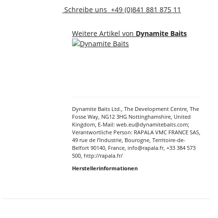
Schreibe uns
+49 (0)841 881 875 11
Weitere Artikel von
Dynamite Baits
Dynamite Baits Ltd., The Development Centre, The
Fosse Way, NG12 3HG Nottinghamshire, United
Kingdom, E-Mail: web.eu@dynamitebaits.com;
Verantwortliche Person: RAPALA VMC FRANCE SAS,
49 rue de l’Industrie, Bourogne, Territoire-de-
Belfort 90140, France, info@rapala.fr, +33 384 573
500, http://rapala.fr/
Herstellerinformationen