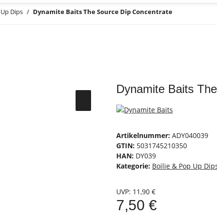
 Up Dips
Dynamite Baits The Source Dip Concentrate
Dynamite Baits The
Artikelnummer:
ADY040039
GTIN:
5031745210350
HAN:
DY039
Kategorie:
Boilie & Pop Up Dip
UVP
:
11,90 €
7,50 €