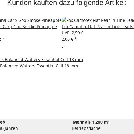
Kunden kauften dazu folgende Artikel:
a Carp Goo Smoke Pineapple
Fox Camotex Flat Pear In-Line Leads
UVP
:
2,59 €
 1 l
2,00 €
*
Balanced Wafters Essential Cell 18 mm
ieb
Mehr als 1.200 m²
30 Jahren
Betriebsfläche