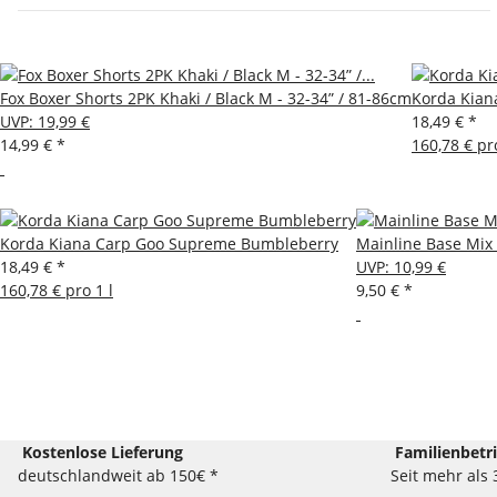
Fox Boxer Shorts 2PK Khaki / Black M - 32-34” / 81-86cm
Korda Kian
UVP
:
19,99 €
18,49 €
*
14,99 €
*
160,78 € pro
Korda Kiana Carp Goo Supreme Bumbleberry
Mainline Base Mix 
18,49 €
*
UVP
:
10,99 €
160,78 € pro 1 l
9,50 €
*
Kostenlose Lieferung
Familienbetr
deutschlandweit ab 150€ *
Seit mehr als 