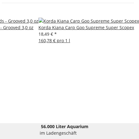
 - Grooved 3,0 oz
Korda Kiana Carp Goo Supreme Super Scopex
18,49 €
*
160,78 € pro 1 l
56.000 Liter Aquarium
im Ladengeschäft