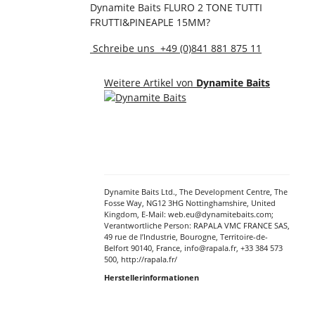
Dynamite Baits FLURO 2 TONE TUTTI
FRUTTI&PINEAPLE 15MM?
Schreibe uns
+49 (0)841 881 875 11
Weitere Artikel von
Dynamite Baits
Dynamite Baits Ltd., The Development Centre, The
Fosse Way, NG12 3HG Nottinghamshire, United
Kingdom, E-Mail: web.eu@dynamitebaits.com;
Verantwortliche Person: RAPALA VMC FRANCE SAS,
49 rue de l’Industrie, Bourogne, Territoire-de-
Belfort 90140, France, info@rapala.fr, +33 384 573
500, http://rapala.fr/
Herstellerinformationen