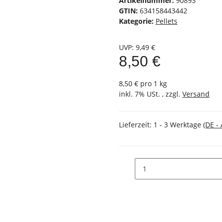
Artikelnummer:
90893
GTIN:
634158443442
Kategorie:
Pellets
UVP
:
9,49 €
8,50 €
8,50 € pro 1 kg
inkl. 7% USt. , zzgl.
Versand
Lieferzeit:
1 - 3 Werktage
(DE -