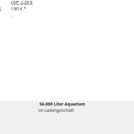
UVP
:
2,39 €
€
1,80 €
*
56.000 Liter Aquarium
im Ladengeschäft