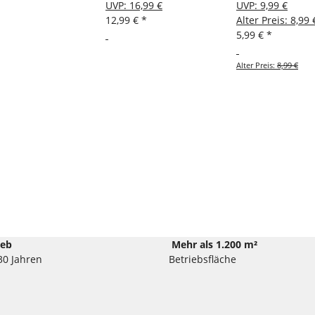
UVP
:
16,99 €
UVP
:
9,99 €
12,99 €
*
Alter Preis: 8,99 
5,99 €
*
Alter Preis:
8,99 €
ieb
Mehr als 1.200 m²
30 Jahren
Betriebsfläche