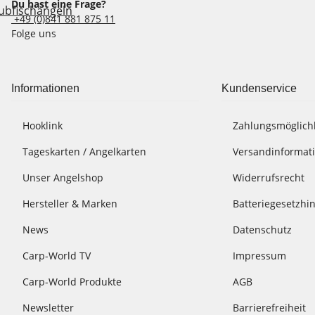
Du hast eine Frage?
+49 (0)841 881 875 11
Folge uns
Informationen
Kundenservice
Hooklink
Zahlungsmöglich
Tageskarten / Angelkarten
Versandinformat
Unser Angelshop
Widerrufsrecht
Hersteller & Marken
Batteriegesetzhi
News
Datenschutz
Carp-World TV
Impressum
Carp-World Produkte
AGB
Newsletter
Barrierefreiheit