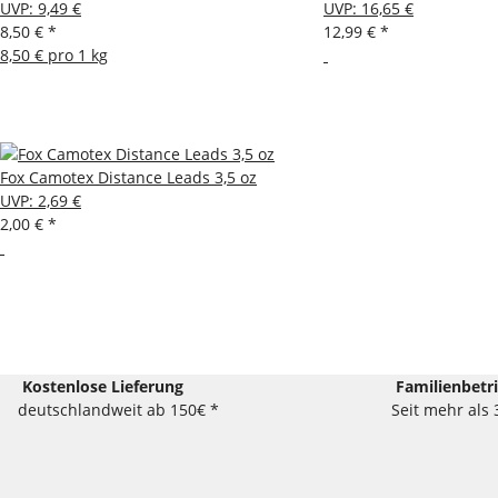
UVP
:
9,49 €
UVP
:
16,65 €
8,50 €
*
12,99 €
*
8,50 € pro 1 kg
Fox Camotex Distance Leads 3,5 oz
UVP
:
2,69 €
2,00 €
*
Kostenlose Lieferung
Familienbetr
deutschlandweit ab 150€ *
Seit mehr als 