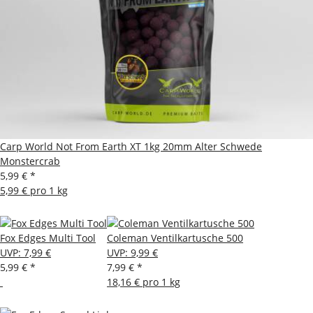
Carp World Not From Earth XT 1kg 20mm Alter Schwede
Monstercrab
5,99 €
*
5,99 € pro 1 kg
Fox Edges Multi Tool
Coleman Ventilkartusche 500
UVP
:
7,99 €
UVP
:
9,99 €
5,99 €
*
7,99 €
*
18,16 € pro 1 kg