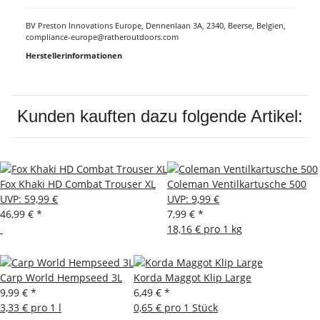
BV Preston Innovations Europe, Dennenlaan 3A, 2340, Beerse, Belgien,
compliance-europe@ratheroutdoors.com
Herstellerinformationen
Kunden kauften dazu folgende Artikel:
Fox Khaki HD Combat Trouser XL
Coleman Ventilkartusche 500
UVP
:
59,99 €
UVP
:
9,99 €
46,99 €
*
7,99 €
*
18,16 € pro 1 kg
Carp World Hempseed 3L
Korda Maggot Klip Large
9,99 €
*
6,49 €
*
3,33 € pro 1 l
0,65 € pro 1 Stück