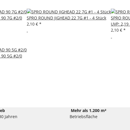
90 7G #2/0
SPRO ROUND JIGHEAD 22 7G #1 - 4 Stück
SPRO ROU
2,10 €
*
UVP
:
2,19
2,10 €
*
90 5G #2/0
ieb
Mehr als 1.200 m²
30 Jahren
Betriebsfläche