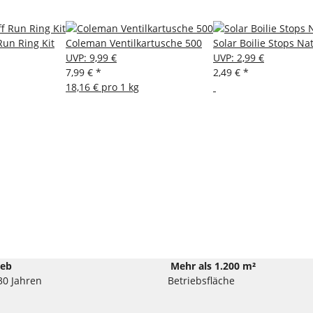
Run Ring Kit
Coleman Ventilkartusche 500
Solar Boilie Stops Na
UVP
:
9,99 €
UVP
:
2,99 €
7,99 €
*
2,49 €
*
18,16 € pro 1 kg
ieb
Mehr als 1.200 m²
30 Jahren
Betriebsfläche