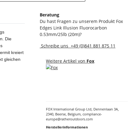
Beratung
Du hast Fragen zu unserem Produkt Fox
Edges Link Illusion Fluorocarbon
igs
0.53mm/25lb (20m)?
n. Die
Schreibe uns
+49 (0)841 881 875 11
ps
rmit kreiert
kt gleichen
Weitere Artikel von
Fox
FOX International Group Ltd, Dennenlaan 3A,
2340, Beerse, Belgium, compliance-
europe@ratheroutdoors.com
Herstellerinformationen