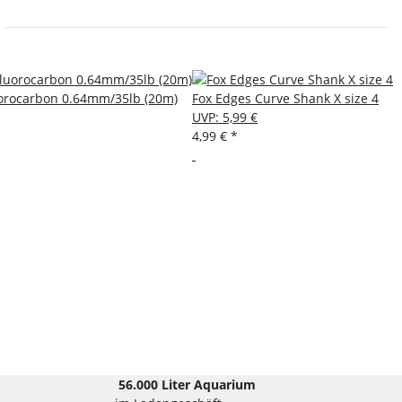
luorocarbon 0.64mm/35lb (20m)
Fox Edges Curve Shank X size 4
UVP
:
5,99 €
4,99 €
*
56.000 Liter Aquarium