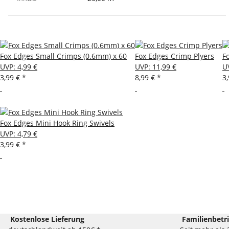
Fox Edges Small Crimps (0.6mm) x 60
Fox Edges Crimp Plyers
F
UVP
:
4,99 €
UVP
:
11,99 €
U
3,99 €
*
8,99 €
*
3
Fox Edges Mini Hook Ring Swivels
UVP
:
4,79 €
3,99 €
*
Kostenlose Lieferung
Familienbetr