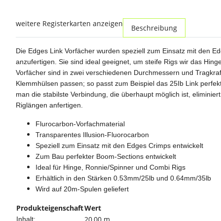
weitere Registerkarten anzeigen
Beschreibung
Die Edges Link Vorfächer wurden speziell zum Einsatz mit den Ed
anzufertigen. Sie sind ideal geeignet, um steife Rigs wir das Hin
Vorfächer sind in zwei verschiedenen Durchmessern und Tragkraf
Klemmhülsen passen; so passt zum Beispiel das 25Ib Link perfekt
man die stabilste Verbindung, die überhaupt möglich ist, elimin
Riglängen anfertigen.
Flurocarbon-Vorfachmaterial
Transparentes Illusion-Fluorocarbon
Speziell zum Einsatz mit den Edges Crimps entwickelt
Zum Bau perfekter Boom-Sections entwickelt
Ideal für Hinge, Ronnie/Spinner und Combi Rigs
Erhältlich in den Stärken 0.53mm/25lb und 0.64mm/35lb
Wird auf 20m-Spulen geliefert
Produkteigenschaft
Wert
20,00 m
Inhalt: