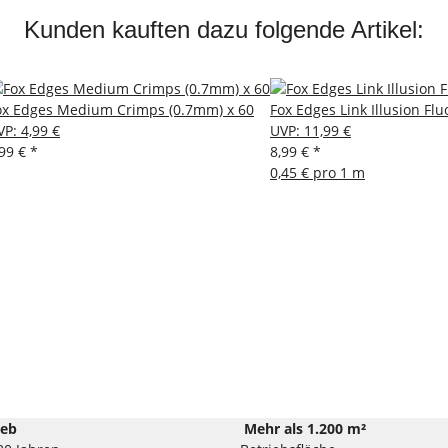
Kunden kauften dazu folgende Artikel:
ox Edges Medium Crimps (0.7mm) x 60
Fox Edges Link Illusion F
VP
:
4,99 €
UVP
:
11,99 €
,99 €
*
8,99 €
*
0,45 € pro 1 m
ieb
Mehr als 1.200 m²