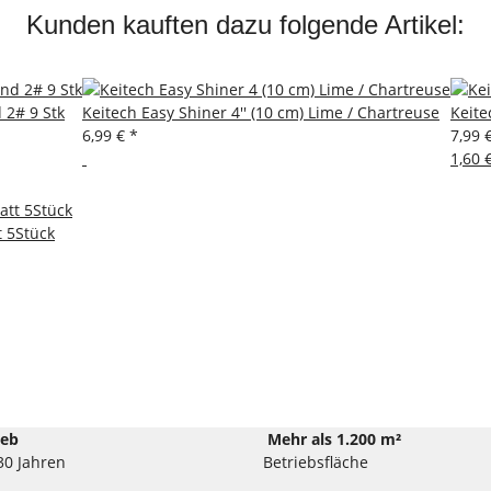
Kunden kauften dazu folgende Artikel:
2# 9 Stk
Keitech Easy Shiner 4'' (10 cm) Lime / Chartreuse
Keite
6,99 €
*
7,99 
1,60 
t 5Stück
ieb
Mehr als 1.200 m²
30 Jahren
Betriebsfläche